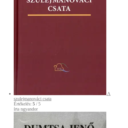
A
szulejmanováci csata
Értékelés:
5
/ 5
írta ngyandor