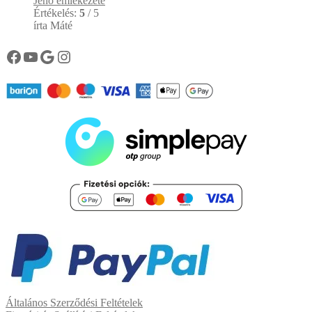
Jenő emlékezete
Értékelés:
5
/ 5
írta Máté
Könyvtárunk facebook oldala
Könyvtárunk YouTube csatornája
Google
Instagram
Általános Szerződési Feltételek