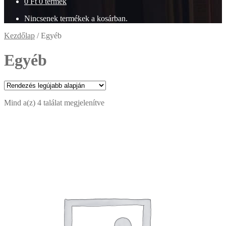
0
Ft
0 termék
Nincsenek termékek a kosárban.
Kezdőlap
/
Egyéb
Egyéb
Sorted
Mind a(z) 4 találat megjelenítve
by
latest