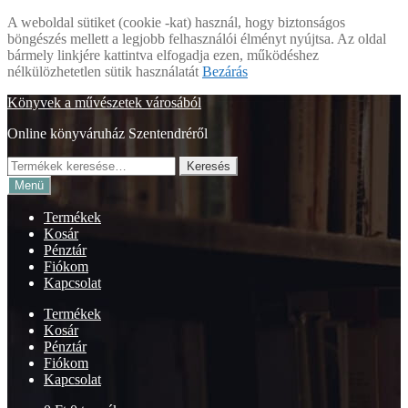
A weboldal sütiket (cookie -kat) használ, hogy biztonságos
böngészés mellett a legjobb felhasználói élményt nyújtsa. Az oldal
bármely linkjére kattintva elfogadja ezen, működéshez
nélkülözhetetlen sütik használatát
Bezárás
Ugrás
Kilépés
Könyvek a művészetek városából
a
a
Online könyváruház Szentendréről
navigációhoz
tartalomba
Keresés
Keresés
a
Menü
következőre:
Termékek
Kosár
Pénztár
Fiókom
Kapcsolat
Termékek
Kosár
Pénztár
Fiókom
Kapcsolat