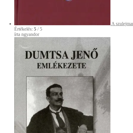
A szulejma
Értékelés:
5
/ 5
írta ngyandor