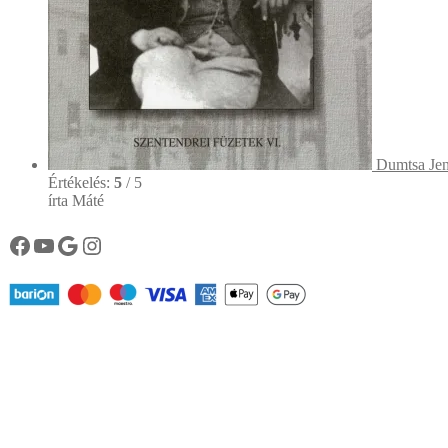
Dumtsa Jen
Értékelés:
5
/ 5
írta Máté
Könyvtárunk facebook oldala
Könyvtárunk YouTube csatornája
Google
Instagram