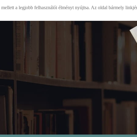
mellett a legjobb felhasználói élményt nyújtsa. Az oldal bármely linkjé