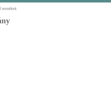
ő termékek
ány