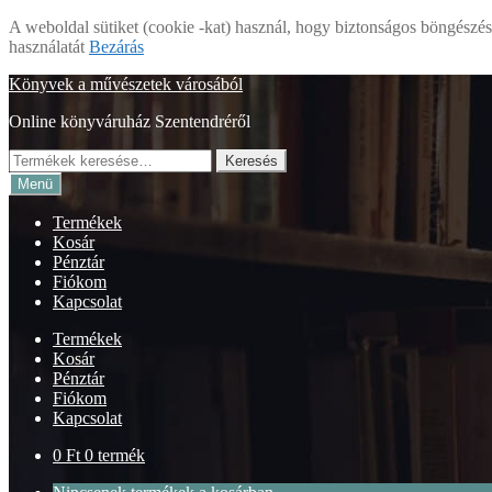
A weboldal sütiket (cookie -kat) használ, hogy biztonságos böngészés 
használatát
Bezárás
Ugrás
Kilépés
Könyvek a művészetek városából
a
a
Online könyváruház Szentendréről
navigációhoz
tartalomba
Keresés
Keresés
a
Menü
következőre:
Termékek
Kosár
Pénztár
Fiókom
Kapcsolat
Termékek
Kosár
Pénztár
Fiókom
Kapcsolat
0
Ft
0 termék