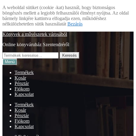
A weboldal sütiket (cookie -kat) használ, hogy biztonságos
böngészés mellett a legjobb felhasználói élményt nyújtsa. Az oldal
bármely linkjére kattintva elfogadja ezen, működéshez
nélkülözhetetlen sütik használatát
Bezárás
Ugrás
Kilépés
Könyvek a művészetek városából
a
a
Online könyváruház Szentendréről
navigációhoz
tartalomba
Keresés
Keresés
a
Menü
következőre:
Termékek
Kosár
Pénztár
Fiókom
Kapcsolat
Termékek
Kosár
Pénztár
Fiókom
Kapcsolat