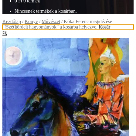
0
Ft
0 termék
Nincsenek termékek a kosárban.
Kezdőlap
/
Könyv
/
Művészet
/
Kóka Ferenc megidézése
“[Szét]tördelt hagyományok” a kosárba helyezve.
Kosár
🔍