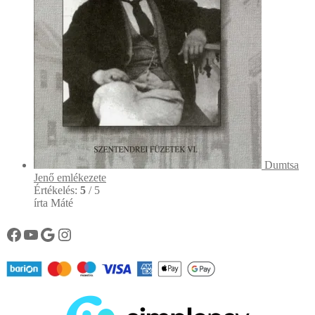
Dumtsa
Jenő emlékezete
Értékelés:
5
/ 5
írta Máté
Könyvtárunk facebook oldala
Könyvtárunk YouTube csatornája
Google
Instagram