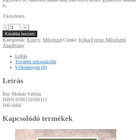
is.
3 készleten
Kóka
-
+
Ferenc
Kosárba teszem
megidézése
Kategóriák:
Könyv
,
Művészet
Címke:
Kóka Ferenc Művészeti
mennyiség
Alapítvány
Leírás
További információk
Vélemények (0)
Leírás
Írta: Molnár Valéria
ISBN
9786150100111
160 oldal
Kapcsolódó termékek