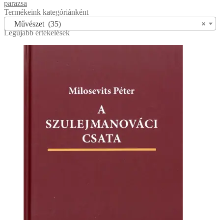
parazsa
Termékeink kategóriánként
Művészet (35)
×
Legújabb értékelések