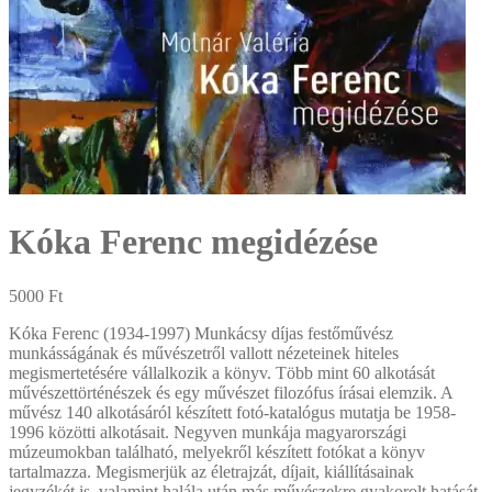
Kóka Ferenc megidézése
5000
Ft
Kóka Ferenc (1934-1997) Munkácsy díjas festőművész
munkásságának és művészetről vallott nézeteinek hiteles
megismertetésére vállalkozik a könyv. Több mint 60 alkotását
művészettörténészek és egy művészet filozófus írásai elemzik. A
művész 140 alkotásáról készített fotó-katalógus mutatja be 1958-
1996 közötti alkotásait. Negyven munkája magyarországi
múzeumokban található, melyekről készített fotókat a könyv
tartalmazza. Megismerjük az életrajzát, díjait, kiállításainak
jegyzékét is, valamint halála után más művészekre gyakorolt hatását