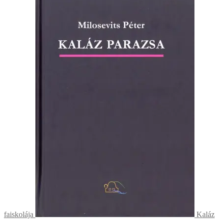
faiskolája
Kaláz