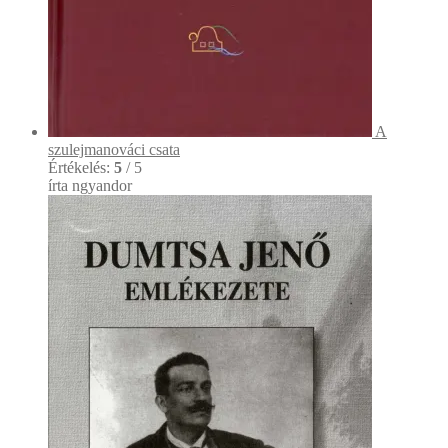
A
szulejmanováci csata
Értékelés:
5
/ 5
írta ngyandor