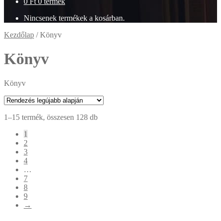
0
Ft
0 termék
Nincsenek termékek a kosárban.
Kezdőlap
/
Könyv
Könyv
Könyv
Sorted
1–15 termék, összesen 128 db
by
1
latest
2
3
4
…
7
8
9
→