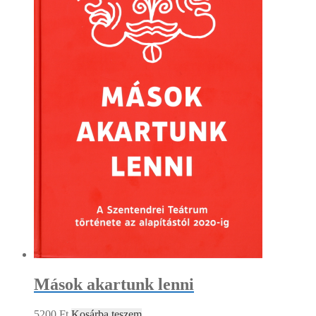
Mások akartunk lenni
5200
Ft
Kosárba teszem