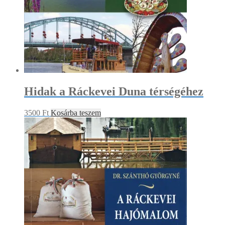
Hidak a Ráckevei Duna térségéhez
3500
Ft
Kosárba teszem