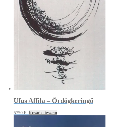
Ufus Affila – Ördögkeringő
5750
Ft
Kosárba teszem