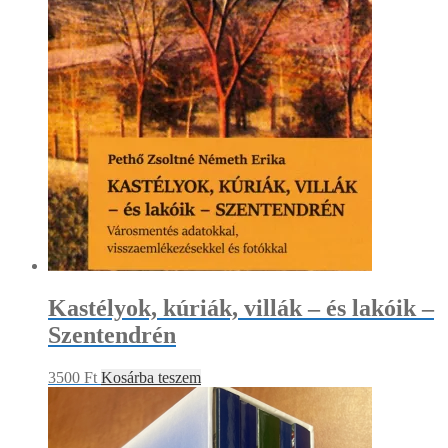
Kastélyok, kúriák, villák – és lakóik –
Szentendrén
3500
Ft
Kosárba teszem