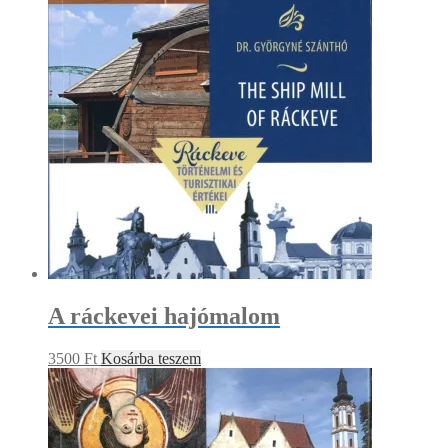
A ráckevei hajómalom
3500
Ft
Kosárba teszem