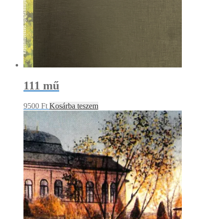
111 mű
9500
Ft
Kosárba teszem