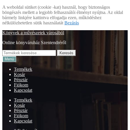
A weboldal sütiket (cookie -kat) használ, hogy biztonságos
böngészés mellett a legjobb felhasználói élményt nyújtsa. Az oldal
bármely linkjére kattintva elfogadja ezen, működéshez
nélkülözhetetlen sütik használatát
Bezárás
Ugrás
Kilépés
Könyvek a művészetek városából
a
a
Online könyváruház Szentendréről
navigációhoz
tartalomba
Keresés
Keresés
a
Menü
következőre:
Termékek
Kosár
Pénztár
Fiókom
Kapcsolat
Termékek
Kosár
Pénztár
Fiókom
Kapcsolat