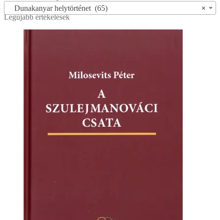
Dunakanyar helytörténet (65)
×
Legújabb értékelések