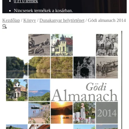
0
Ft
0 termék
Nincsenek termékek a kosárban.
Kezdőlap
/
Könyv
/
Dunakanyar helytörténet
/
Gödi almanach 2014
🔍