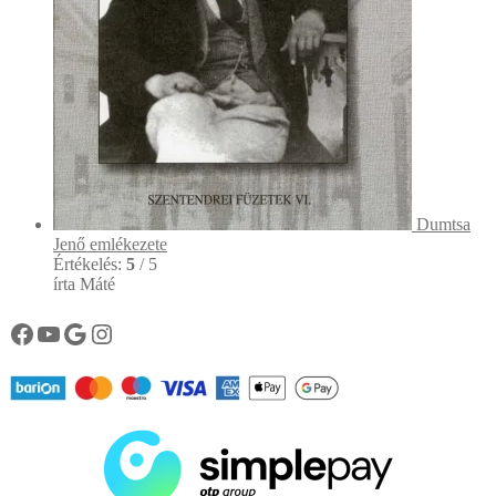
Dumtsa
Jenő emlékezete
Értékelés:
5
/ 5
írta Máté
Könyvtárunk facebook oldala
Könyvtárunk YouTube csatornája
Google
Instagram