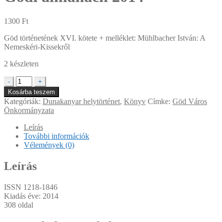
1300
Ft
Göd történetének XVI. kötete + melléklet: Mühlbacher István: A
Nemeskéri-Kissekről
2 készleten
Gödi
-
+
almanach
Kosárba teszem
2014
Kategóriák:
Dunakanyar helytörténet
,
Könyv
Címke:
Göd Város
mennyiség
Önkormányzata
Leírás
További információk
Vélemények (0)
Leírás
ISSN 1218-1846
Kiadás éve: 2014
308 oldal