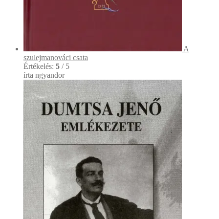
A
szulejmanováci csata
Értékelés:
5
/ 5
írta ngyandor