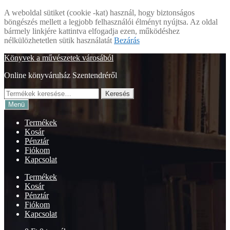
A weboldal sütiket (cookie -kat) használ, hogy biztonságos
böngészés mellett a legjobb felhasználói élményt nyújtsa. Az oldal
bármely linkjére kattintva elfogadja ezen, működéshez
nélkülözhetetlen sütik használatát
Bezárás
Ugrás
Kilépés
Könyvek a művészetek városából
a
a
Online könyváruház Szentendréről
navigációhoz
tartalomba
Keresés
Keresés
a
Menü
következőre:
Termékek
Kosár
Pénztár
Fiókom
Kapcsolat
Termékek
Kosár
Pénztár
Fiókom
Kapcsolat