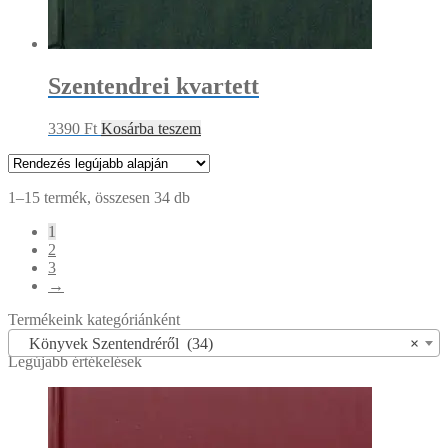
Szentendrei kvartett
3390
Ft
Kosárba teszem
Sorted
1–15 termék, összesen 34 db
by
1
latest
2
3
→
Termékeink kategóriánként
Könyvek Szentendréről (34)
×
Legújabb értékelések