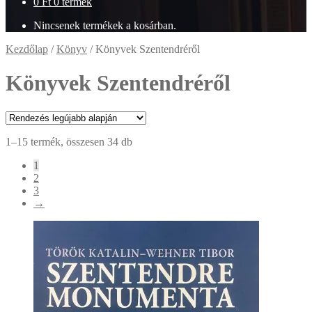
0
Ft
0 termék
Nincsenek termékek a kosárban.
Kezdőlap
/
Könyv
/
Könyvek Szentendréről
Könyvek Szentendréről
Sorted
1–15 termék, összesen 34 db
by
1
latest
2
3
→