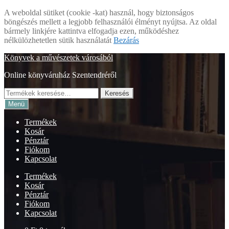
A weboldal sütiket (cookie -kat) használ, hogy biztonságos
böngészés mellett a legjobb felhasználói élményt nyújtsa. Az oldal
bármely linkjére kattintva elfogadja ezen, működéshez
nélkülözhetetlen sütik használatát
Bezárás
Ugrás
Kilépés
Könyvek a művészetek városából
a
a
Online könyváruház Szentendréről
navigációhoz
tartalomba
Keresés
Keresés
a
Menü
következőre:
Termékek
Kosár
Pénztár
Fiókom
Kapcsolat
Termékek
Kosár
Pénztár
Fiókom
Kapcsolat