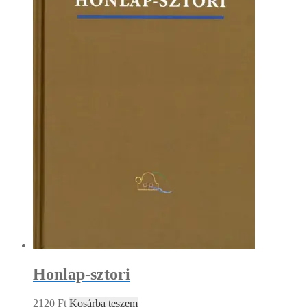
Honlap-sztori
2120
Ft
Kosárba teszem