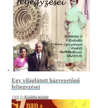
Egy világlátott házvezetőnő
feljegyzései
1000
Ft
Kosárba teszem