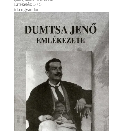
Értékelés:
5
/ 5
írta ngyandor