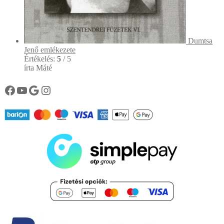
Dumtsa
Jenő emlékezete
Értékelés:
5
/ 5
írta Máté
Könyvtárunk facebook oldala
Könyvtárunk YouTube csatornája
Google
Instagram