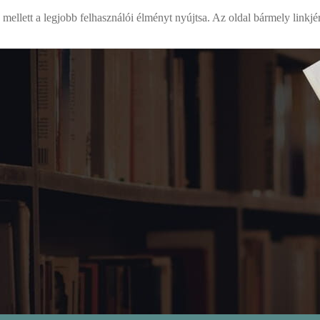
mellett a legjobb felhasználói élményt nyújtsa. Az oldal bármely linkjé