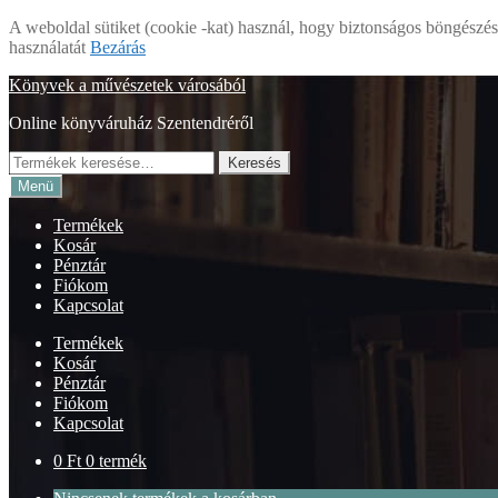
A weboldal sütiket (cookie -kat) használ, hogy biztonságos böngészés 
használatát
Bezárás
Ugrás
Kilépés
Könyvek a művészetek városából
a
a
Online könyváruház Szentendréről
navigációhoz
tartalomba
Keresés
Keresés
a
Menü
következőre:
Termékek
Kosár
Pénztár
Fiókom
Kapcsolat
Termékek
Kosár
Pénztár
Fiókom
Kapcsolat
0
Ft
0 termék