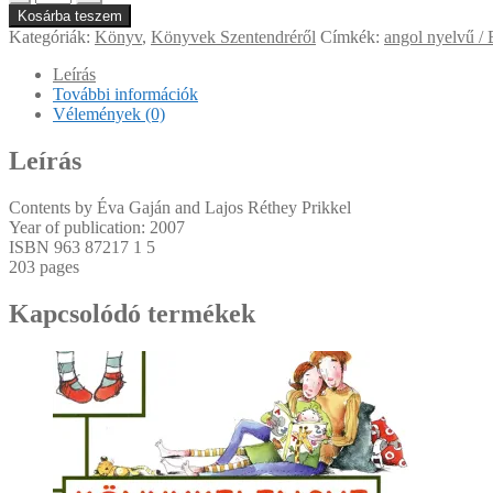
Day
Kosárba teszem
in
Kategóriák:
Könyv
,
Könyvek Szentendréről
Címkék:
angol nyelvű / 
Szentendre
mennyiség
Leírás
További információk
Vélemények (0)
Leírás
Contents by Éva Gaján and Lajos Réthey Prikkel
Year of publication: 2007
ISBN
963 87217 1 5
203 pages
Kapcsolódó termékek