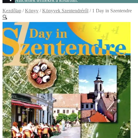
Nincsenek termékek a kosárban.
Kezdőlap
/
Könyv
/
Könyvek Szentendréről
/
1 Day in Szentendre
🔍