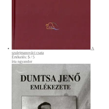
A
szulejmanováci csata
Értékelés:
5
/ 5
írta ngyandor