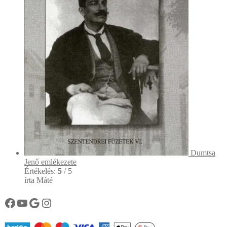
Dumtsa
Jenő emlékezete
Értékelés:
5
/ 5
írta Máté
Könyvtárunk facebook oldala
Könyvtárunk YouTube csatornája
Google
Instagram