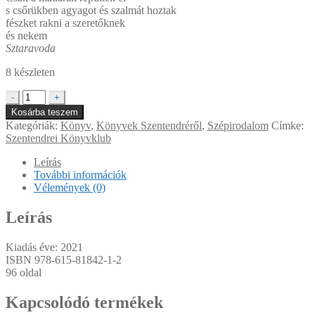
s csőrükben agyagot és szalmát hoztak
fészket rakni a szeretőknek
és nekem
Sztaravoda
8 készleten
Szentendrei
-
+
regula
Kosárba teszem
mennyiség
Kategóriák:
Könyv
,
Könyvek Szentendréről
,
Szépirodalom
Címke:
Szentendrei Könyvklub
Leírás
További információk
Vélemények (0)
Leírás
Kiadás éve: 2021
ISBN
978-615-81842-1-2
96 oldal
Kapcsolódó termékek