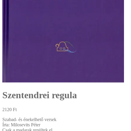
Szentendrei regula
2120
Ft
Szabad- és énekelhető versek
Írta: Milosevits Péter
Csak a madarak repültek el