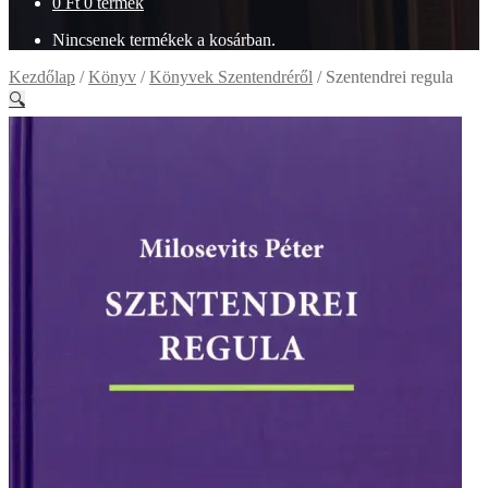
0
Ft
0 termék
Nincsenek termékek a kosárban.
Kezdőlap
/
Könyv
/
Könyvek Szentendréről
/
Szentendrei regula
🔍