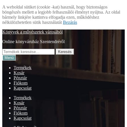
A weboldal sütiket (cookie -kat) használ, hogy biztonságos
böngészés mellett a legjobb felhasználói élményt nyújtsa. Az oldal
bármely linkjére kattintva elfogadja ezen, működéshez
nélkülözhetetlen sütik használatát
Bezárás
Ugrás
Kilépés
Könyvek a művészetek városából
a
a
Online könyváruház Szentendréről
navigációhoz
tartalomba
Keresés
Keresés
a
Menü
következőre:
Termékek
Kosár
Pénztár
Fiókom
Kapcsolat
Termékek
Kosár
Pénztár
Fiókom
Kapcsolat