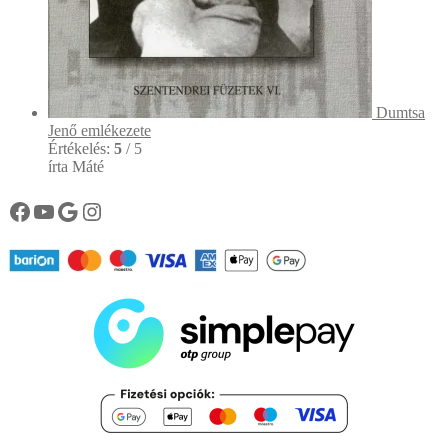
Dumtsa
Jenő emlékezete
Értékelés:
5
/ 5
írta Máté
Könyvtárunk facebook oldala
Könyvtárunk YouTube csatornája
Google
Instagram