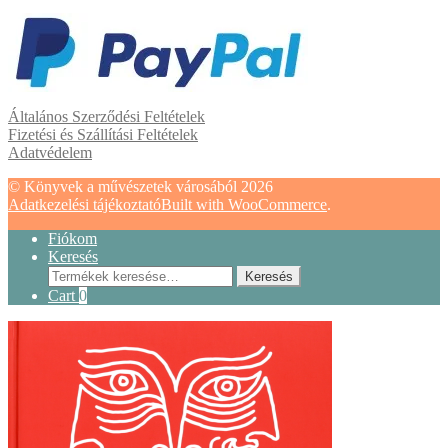
Általános Szerződési Feltételek
Fizetési és Szállítási Feltételek
Adatvédelem
© Könyvek a művészetek városából 2026
Adatkezelési tájékoztató
Built with WooCommerce
.
Fiókom
Keresés
Keresés
Keresés
a
Cart
0
következőre: