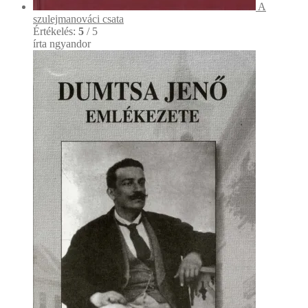
A
szulejmanováci csata
Értékelés:
5
/ 5
írta ngyandor