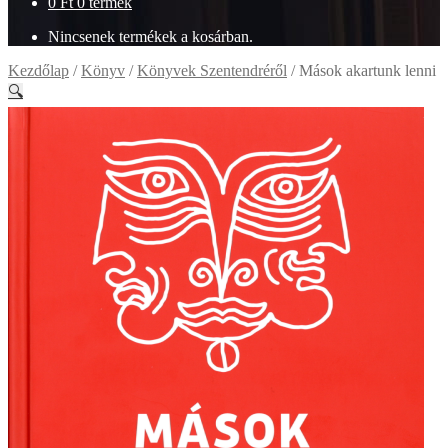
0
Ft
0 termék
Nincsenek termékek a kosárban.
Kezdőlap
/
Könyv
/
Könyvek Szentendréről
/
Mások akartunk lenni
🔍