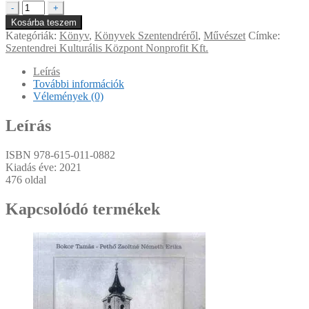
Mások
-
+
akartunk
Kosárba teszem
lenni
Kategóriák:
Könyv
,
Könyvek Szentendréről
,
Művészet
Címke:
mennyiség
Szentendrei Kulturális Központ Nonprofit Kft.
Leírás
További információk
Vélemények (0)
Leírás
ISBN 978-615-011-0882
Kiadás éve: 2021
476 oldal
Kapcsolódó termékek