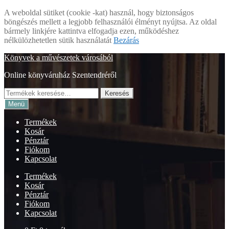
A weboldal sütiket (cookie -kat) használ, hogy biztonságos
böngészés mellett a legjobb felhasználói élményt nyújtsa. Az oldal
bármely linkjére kattintva elfogadja ezen, működéshez
nélkülözhetetlen sütik használatát
Bezárás
Ugrás
Kilépés
Könyvek a művészetek városából
a
a
Online könyváruház Szentendréről
navigációhoz
tartalomba
Keresés
Keresés
a
Menü
következőre:
Termékek
Kosár
Pénztár
Fiókom
Kapcsolat
Termékek
Kosár
Pénztár
Fiókom
Kapcsolat