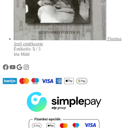
Dumtsa
Jenő emlékezete
Értékelés:
5
/ 5
írta Máté
Könyvtárunk facebook oldala
Könyvtárunk YouTube csatornája
Google
Instagram