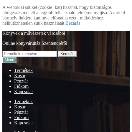
A weboldal sütiket (cookie -kat) használ, hogy biztonságos
böngészés mellett a legjobb felhasználói élményt nyújtsa. Az oldal
bármely linkjére kattintva elfogadja ezen, működéshez
nélkülözhetetlen sütik használatát
Bezárás
Ugrás
Kilépés
Könyvek a művészetek városából
a
a
Online könyváruház Szentendréről
navigációhoz
tartalomba
Keresés
Keresés
a
Menü
következőre:
Termékek
Kosár
Pénztár
Fiókom
Kapcsolat
Termékek
Kosár
Pénztár
Fiókom
Kapcsolat