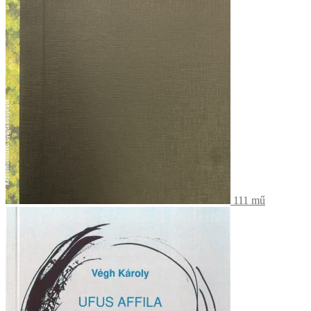
111 mű