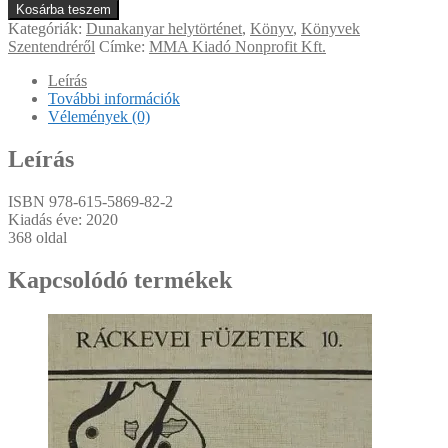
MONUMENTA
Kosárba teszem
mennyiség
Kategóriák:
Dunakanyar helytörténet
,
Könyv
,
Könyvek
Szentendréről
Címke:
MMA Kiadó Nonprofit Kft.
Leírás
További információk
Vélemények (0)
Leírás
ISBN 978-615-5869-82-2
Kiadás éve: 2020
368 oldal
Kapcsolódó termékek