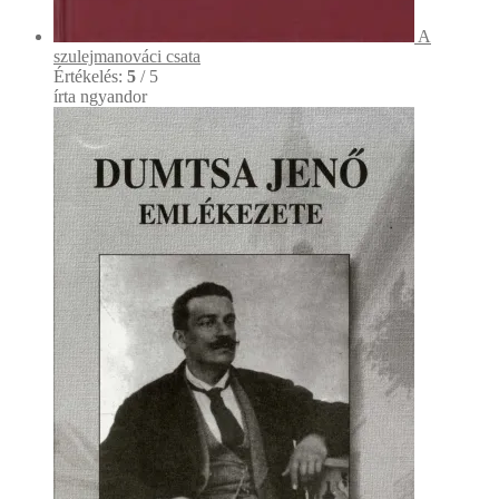
A
szulejmanováci csata
Értékelés:
5
/ 5
írta ngyandor