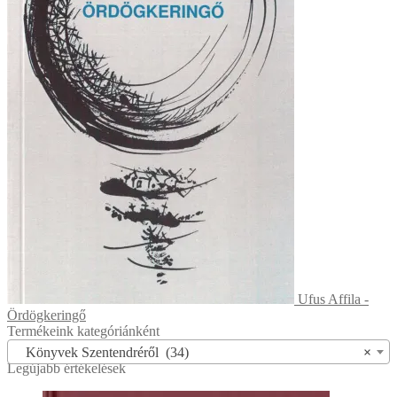
Ufus Affila -
Ördögkeringő
Termékeink kategóriánként
Könyvek Szentendréről (34)
×
Legújabb értékelések