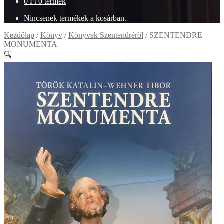
0
Ft
0 termék
Nincsenek termékek a kosárban.
Kezdőlap
/
Könyv
/
Könyvek Szentendréről
/
SZENTENDRE
MONUMENTA
🔍