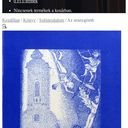
0
Ft
0 termék
Nincsenek termékek a kosárban.
Kezdőlap
/
Könyv
/
Szépirodalom
/
Az aranygömb
🔍