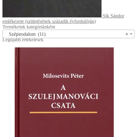
Sík Sándor
emlékezete (születésének századik évfordulóján)
Termékeink kategóriánként
Szépirodalom (11)
×
Legújabb értékelések