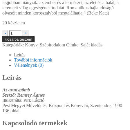
legjobban hiányzik: az ember és a természet, az élet és a halál, a
teremtett világ egységének tudatát. Romantikus hajlandóságú
olvasóit minden korosztályból megtalálhatja.” (Beke Kata)
20 készleten
Az
-
+
aranygömb
Kosárba teszem
mennyiség
Kategóriák:
Könyv
,
Szépirodalom
Címke:
Saját kiadás
Leírás
További információk
Vélemények (0)
Leírás
Az aranygömb
Szerző: Remsey Ágnes
Illusztrálta: Pirk László
Pest Megyei Művelődési Központ és Könyvtár, Szentendre, 1990
136 oldal.
Kapcsolódó termékek