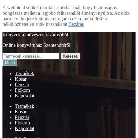
A weboldal sütiket (cookie -kat) használ, hogy biztonságos
böngészés mellett a legjobb felhasználói élményt nyújtsa. Az oldal
bármely linkjére kattintva elfogadja ezen, működéshez
nélkülözhetetlen sütik használatát
Bezárás
Ugrás
Kilépés
Könyvek a művészetek városából
a
a
Online könyváruház Szentendréről
navigációhoz
tartalomba
Keresés
Keresés
a
Menü
következőre:
Termékek
Kosár
Pénztár
Fiókom
Kapcsolat
Termékek
Kosár
Pénztár
Fiókom
Kapcsolat