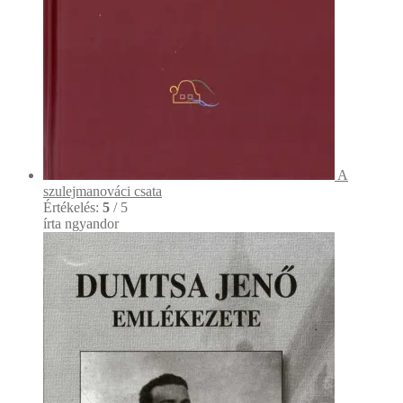
A
szulejmanováci csata
Értékelés:
5
/ 5
írta ngyandor