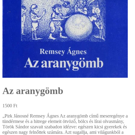
Az aranygömb
1500
Ft
„Pirk Jánosné Remsey Ágnes Az aranygömb című meseregénye a
tündérmese és a hitrege elemeit ötvöző, bölcs és lírai olvasmány,
Török Sándor szavait szabadon idézve: egészen kicsi gyerekek és
egészen nagy felnőttek számára. Azt sugallja, ami világunkból a