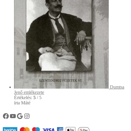
Dumtsa
Jenő emlékezete
Értékelés:
5
/ 5
írta Máté
Könyvtárunk facebook oldala
Könyvtárunk YouTube csatornája
Google
Instagram