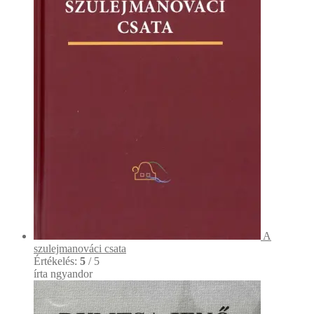
A
szulejmanováci csata
Értékelés:
5
/ 5
írta ngyandor