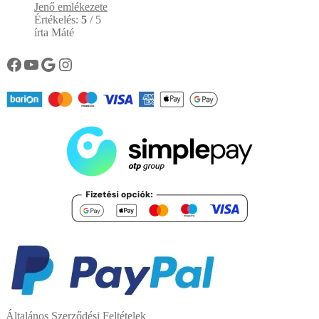
Jenő emlékezete
Értékelés:
5
/ 5
írta Máté
Könyvtárunk facebook oldala
Könyvtárunk YouTube csatornája
Google
Instagram
Általános Szerződési Feltételek