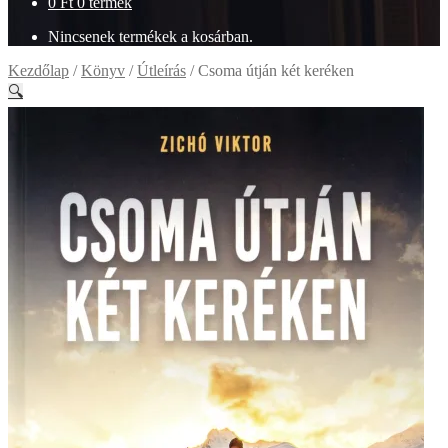
0
Ft
0 termék
Nincsenek termékek a kosárban.
Kezdőlap
/
Könyv
/
Útleírás
/
Csoma útján két keréken
🔍