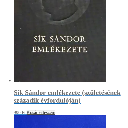
Sík Sándor emlékezete (születésének
századik évfordulóján)
990
Ft
Kosárba teszem