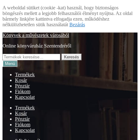
A weboldal sütiket (cookie -kat) használ, hogy biztonságos
böngészés mellett a legjobb felhasználói élményt nyújtsa. Az oldal
bármely linkjére kattintva elfogadja ezen, működéshez
nélkülözhetetlen sütik használatát
Bezárás
Ugrás
Kilépés
Könyvek a művészetek városából
a
a
Online könyváruház Szentendréről
navigációhoz
tartalomba
Keresés
Keresés
a
Menü
következőre:
Termékek
Kosár
Pénztár
Fiókom
Kapcsolat
Termékek
Kosár
Pénztár
Fiókom
Kapcsolat