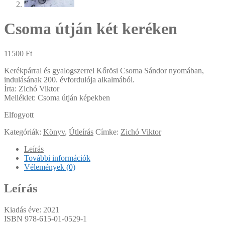
Csoma útján két keréken
11500
Ft
Kerékpárral és gyalogszerrel Kőrösi Csoma Sándor nyomában,
indulásának 200. évfordulója alkalmából.
Írta: Zichó Viktor
Melléklet: Csoma útján képekben
Elfogyott
Kategóriák:
Könyv
,
Útleírás
Címke:
Zichó Viktor
Leírás
További információk
Vélemények (0)
Leírás
Kiadás éve: 2021
ISBN
978-615-01-0529-1