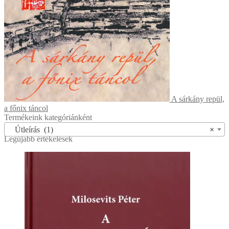
A sárkány repül,
a főnix táncol
Termékeink kategóriánként
Útleírás (1)
×
Legújabb értékelések