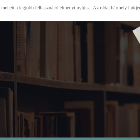
mellett a legjobb felhasználói élményt nyújtsa. Az oldal bármely linkjé