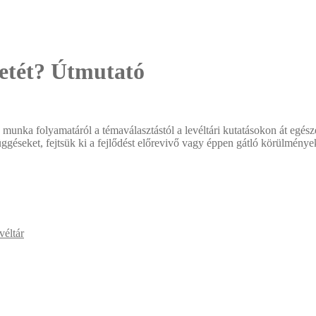
etét? Útmutató
 munka folyamatáról a témaválasztástól a levéltári kutatásokon át egés
üggéseket, fejtsük ki a fejlődést előrevivő vagy éppen gátló körülmények
véltár