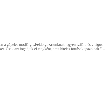
zen a gépelés módjáig. „Feldolgozásunknak legyen szilárd és világos
et. Csak azt fogadjuk el tényként, amit hiteles források igazolnak.” –