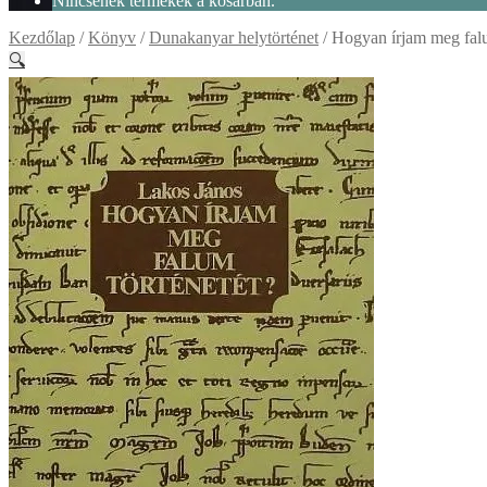
Nincsenek termékek a kosárban.
Kezdőlap
/
Könyv
/
Dunakanyar helytörténet
/
Hogyan írjam meg falu
🔍