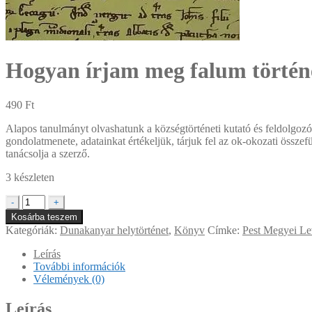
Hogyan írjam meg falum történ
490
Ft
Alapos tanulmányt olvashatunk a községtörténeti kutató és feldolgozó
gondolatmenete, adatainkat értékeljük, tárjuk fel az ok-okozati összef
tanácsolja a szerző.
3 készleten
Hogyan
-
+
írjam
Kosárba teszem
meg
Kategóriák:
Dunakanyar helytörténet
,
Könyv
Címke:
Pest Megyei Le
falum
történetét?
Leírás
Útmutató
További információk
mennyiség
Vélemények (0)
Leírás