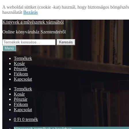
A weboldal sütiket (cookie -kat) használ, hogy biztonságos böngészés 
használatát
Bezárás
Ugrás
Kilépés
Könyvek a művészetek városából
a
a
Online könyváruház Szentendréről
navigációhoz
tartalomba
Keresés
Keresés
a
Menü
következőre:
Termékek
Kosár
Pénztár
Fiókom
Kapcsolat
Termékek
Kosár
Pénztár
Fiókom
Kapcsolat
0
Ft
0 termék