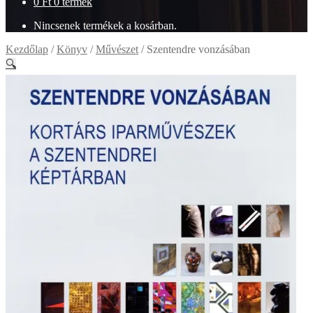
0
Ft
0 termék
Nincsenek termékek a kosárban.
Kezdőlap
/
Könyv
/
Művészet
/
Szentendre vonzásában
🔍