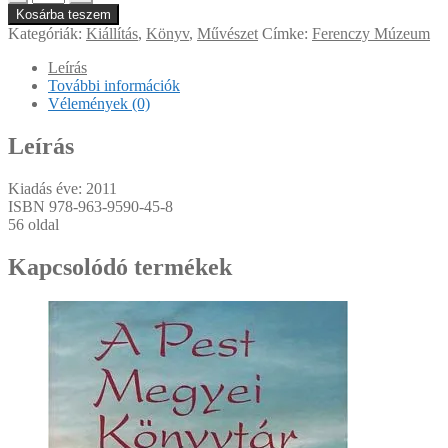
vonzásában
Kosárba teszem
mennyiség
Kategóriák:
Kiállítás
,
Könyv
,
Művészet
Címke:
Ferenczy Múzeum
Leírás
További információk
Vélemények (0)
Leírás
Kiadás éve: 2011
ISBN
978-963-9590-45-8
56 oldal
Kapcsolódó termékek