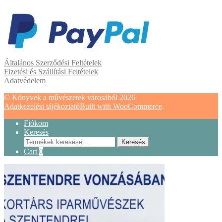
Általános Szerződési Feltételek
Fizetési és Szállítási Feltételek
Adatvédelem
© Könyvek a művészetek városából 2026
Adatkezelési tájékoztató
Built with WooCommerce
.
Fiókom
Keresés
Keresés
Keresés
a
Cart
0
következőre: