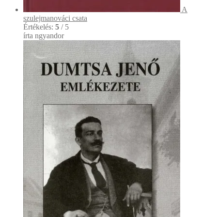
A
szulejmanováci csata
Értékelés:
5
/ 5
írta ngyandor