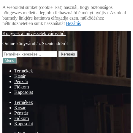
A weboldal sütiket (cookie -kat) használ, hogy biztonságos
böngészés mellett a legjobb felhasználói élményt nyújtsa. Az oldal
bármely linkjére kattintva elfogadja ezen, működéshez
nélkülözhetetlen sütik használatát
Bezárás
Ugrás
Kilépés
Könyvek a művészetek városából
a
a
Online könyváruház Szentendréről
navigációhoz
tartalomba
Keresés
Keresés
a
Menü
következőre:
Termékek
Kosár
Pénztár
Fiókom
Kapcsolat
Termékek
Kosár
Pénztár
Fiókom
Kapcsolat