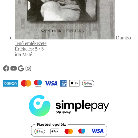
Dumtsa
Jenő emlékezete
Értékelés:
5
/ 5
írta Máté
Könyvtárunk facebook oldala
Könyvtárunk YouTube csatornája
Google
Instagram