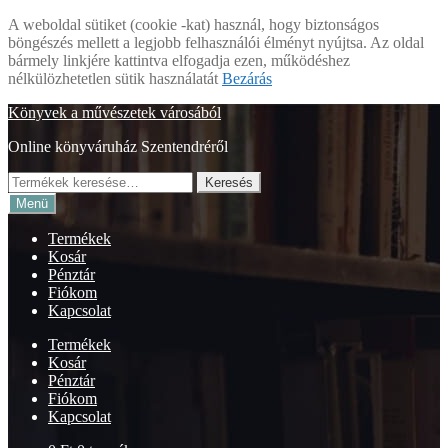
A weboldal sütiket (cookie -kat) használ, hogy biztonságos
böngészés mellett a legjobb felhasználói élményt nyújtsa. Az oldal
bármely linkjére kattintva elfogadja ezen, működéshez
nélkülözhetetlen sütik használatát
Bezárás
Ugrás
Kilépés
Könyvek a művészetek városából
a
a
Online könyváruház Szentendréről
navigációhoz
tartalomba
Keresés
Keresés
a
Menü
következőre:
Termékek
Kosár
Pénztár
Fiókom
Kapcsolat
Termékek
Kosár
Pénztár
Fiókom
Kapcsolat