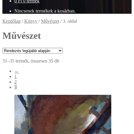
0
Ft
0 termék
Nincsenek termékek a kosárban.
Kezdőlap
/
Könyv
/
Művészet
/
3. oldal
Művészet
Sorted
31–35 termék, összesen 35 db
by
←
latest
1
2
3