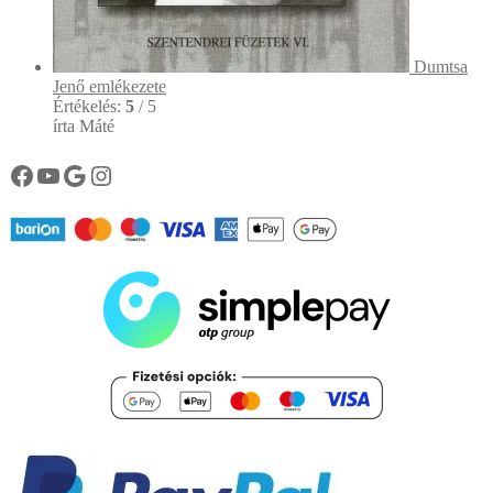
Dumtsa
Jenő emlékezete
Értékelés:
5
/ 5
írta Máté
Könyvtárunk facebook oldala
Könyvtárunk YouTube csatornája
Google
Instagram