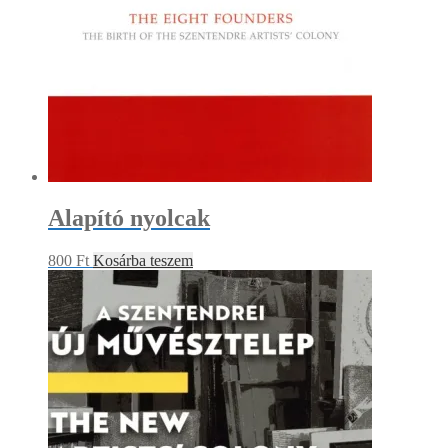
Alapító nyolcak
800
Ft
Kosárba teszem