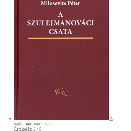
A
szulejmanováci csata
Értékelés:
5
/ 5