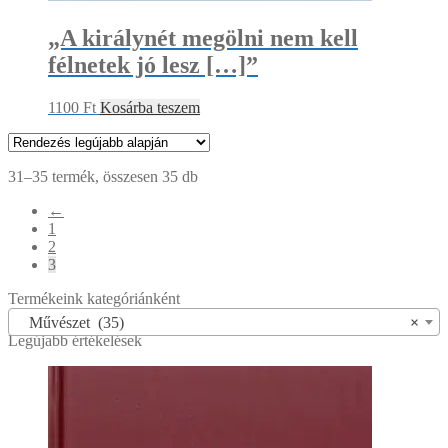
„A királynét megölni nem kell
félnetek jó lesz […]”
1100
Ft
Kosárba teszem
Sorted
31–35 termék, összesen 35 db
by
←
latest
1
2
3
Termékeink kategóriánként
Művészet (35)
×
Legújabb értékelések