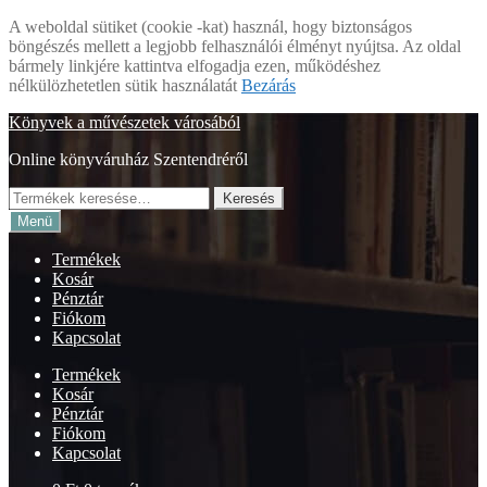
A weboldal sütiket (cookie -kat) használ, hogy biztonságos
böngészés mellett a legjobb felhasználói élményt nyújtsa. Az oldal
bármely linkjére kattintva elfogadja ezen, működéshez
nélkülözhetetlen sütik használatát
Bezárás
Ugrás
Kilépés
Könyvek a művészetek városából
a
a
Online könyváruház Szentendréről
navigációhoz
tartalomba
Keresés
Keresés
a
Menü
következőre:
Termékek
Kosár
Pénztár
Fiókom
Kapcsolat
Termékek
Kosár
Pénztár
Fiókom
Kapcsolat