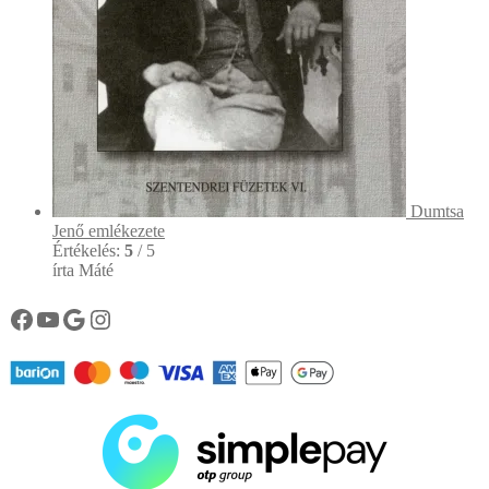
Dumtsa
Jenő emlékezete
Értékelés:
5
/ 5
írta Máté
Könyvtárunk facebook oldala
Könyvtárunk YouTube csatornája
Google
Instagram