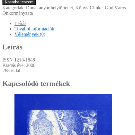
almanach
Kosárba teszem
2008
Kategóriák:
Dunakanyar helytörténet
,
Könyv
Címke:
Göd Város
mennyiség
Önkormányzata
Leírás
További információk
Vélemények (0)
Leírás
ISSN 1218-1846
Kiadás éve: 2008
268 oldal
Kapcsolódó termékek