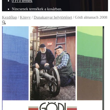
0
Ft
0 termék
Nincsenek termékek a kosárban.
Kezdőlap
/
Könyv
/
Dunakanyar helytörténet
/
Gödi almanach 2008
🔍