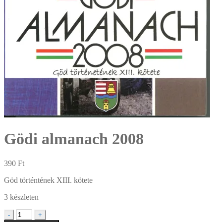
Gödi almanach 2008
390
Ft
Göd történtének XIII. kötete
3 készleten
Gödi
-
+