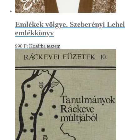
Emlékek völgye. Szeberényi Lehel
emlékkönyv
990
Ft
Kosárba teszem