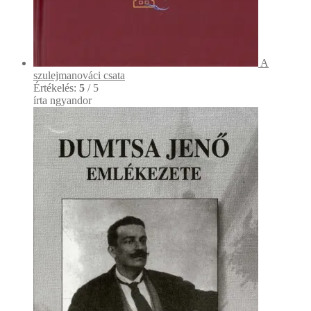
A
szulejmanováci csata
Értékelés:
5
/ 5
írta ngyandor