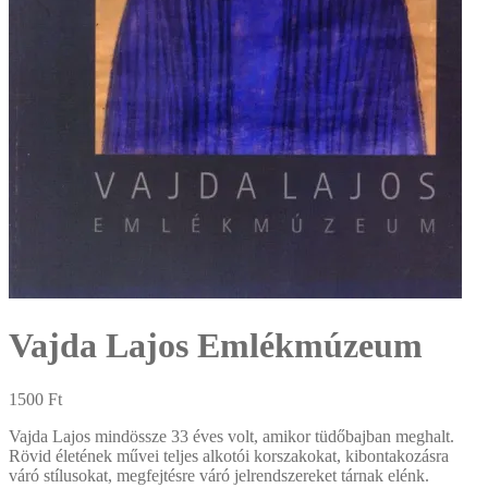
Vajda Lajos Emlékmúzeum
1500
Ft
Vajda Lajos mindössze 33 éves volt, amikor tüdőbajban meghalt.
Rövid életének művei teljes alkotói korszakokat, kibontakozásra
váró stílusokat, megfejtésre váró jelrendszereket tárnak elénk.