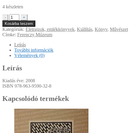
4 készleten
Vajda
-
+
Lajos
Kosárba teszem
Emlékmúzeum
Kategóriák:
Életrajzok, emlékkönyvek
,
Kiállítás
,
Könyv
,
Művészet
mennyiség
Címke:
Ferenczy Múzeum
Leírás
További információk
Vélemények (0)
Leírás
Kiadás éve: 2008
ISBN
978-963-9590-32-8
Kapcsolódó termékek