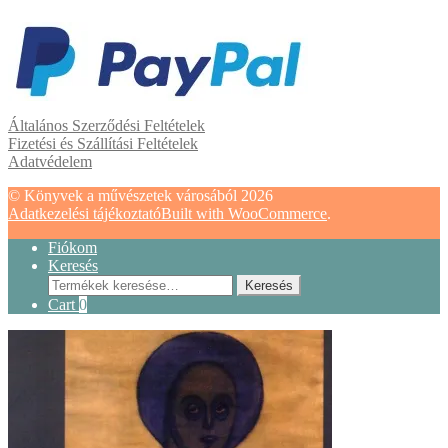
Általános Szerződési Feltételek
Fizetési és Szállítási Feltételek
Adatvédelem
© Könyvek a művészetek városából 2026
Adatkezelési tájékoztató
Built with WooCommerce
.
Fiókom
Keresés
Keresés
Keresés
a
Cart
0
következőre: