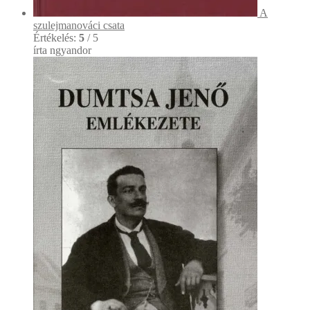
A
szulejmanováci csata
Értékelés:
5
/ 5
írta ngyandor