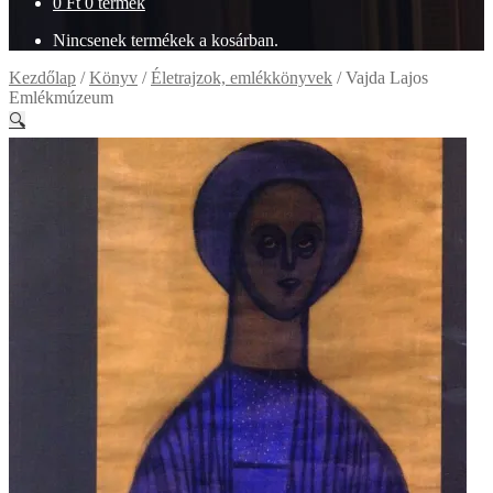
0
Ft
0 termék
Nincsenek termékek a kosárban.
Kezdőlap
/
Könyv
/
Életrajzok, emlékkönyvek
/
Vajda Lajos
Emlékmúzeum
🔍