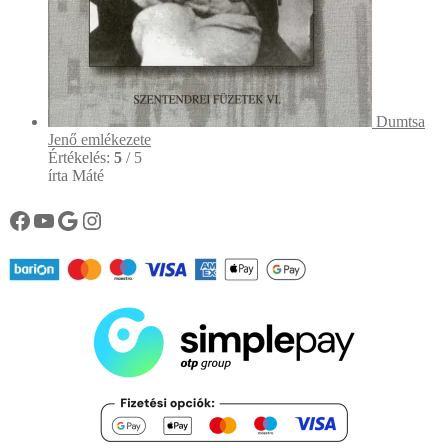
Dumtsa
Jenő emlékezete
Értékelés:
5
/ 5
írta Máté
Könyvtárunk facebook oldala
Könyvtárunk YouTube csatornája
Google
Instagram