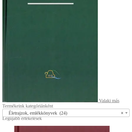
Valaki más
Termékeink kategóriánként
Életrajzok, emlékkönyvek (24)
×
Legújabb értékelések