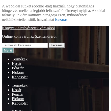
A weboldal sütiket (cookie -kat) használ, hogy biztonságos
böngészés mellett a legjobb felhasználói élményt nyújtsa. Az oldal
bármely linkjére kattintva elfogadja ezen, működéshez
nélkülözhetetlen sütik használatát
Bezárás
Ugrás
Kilépés
Könyvek a művészetek városából
a
a
Online könyváruház Szentendréről
navigációhoz
tartalomba
Keresés
Keresés
a
Menü
következőre:
Termékek
Kosár
Pénztár
Fiókom
Kapcsolat
Termékek
Kosár
Pénztár
Fiókom
Kapcsolat