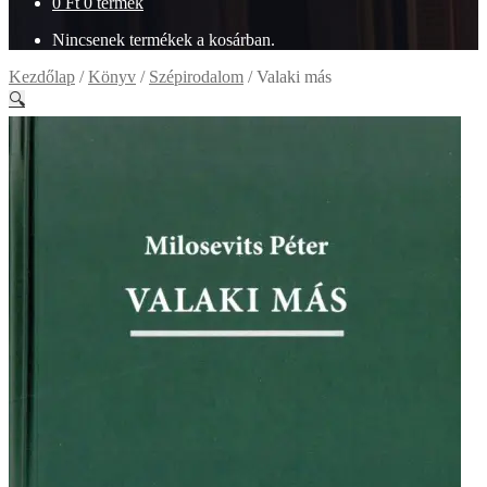
0
Ft
0 termék
Nincsenek termékek a kosárban.
Kezdőlap
/
Könyv
/
Szépirodalom
/
Valaki más
🔍