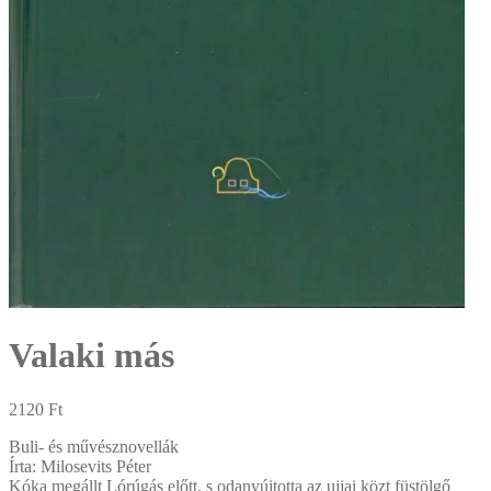
Valaki más
2120
Ft
Buli- és művésznovellák
Írta: Milosevits Péter
Kóka megállt Lórúgás előtt, s odanyújtotta az ujjai közt füstölgő