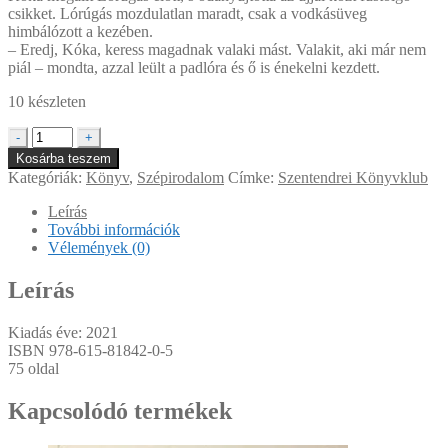
csikket. Lórúgás mozdulatlan maradt, csak a vodkásüveg
himbálózott a kezében.
– Eredj, Kóka, keress magadnak valaki mást. Valakit, aki már nem
piál – mondta, azzal leült a padlóra és ő is énekelni kezdett.
10 készleten
Valaki
-
+
más
Kosárba teszem
mennyiség
Kategóriák:
Könyv
,
Szépirodalom
Címke:
Szentendrei Könyvklub
Leírás
További információk
Vélemények (0)
Leírás
Kiadás éve: 2021
ISBN
978-615-81842-0-5
75 oldal
Kapcsolódó termékek