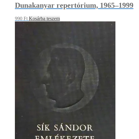
Dunakanyar repertórium, 1965–1999
990
Ft
Kosárba teszem