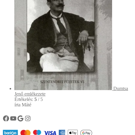
Dumtsa
Jenő emlékezete
Értékelés:
5
/ 5
írta Máté
Könyvtárunk facebook oldala
Könyvtárunk YouTube csatornája
Google
Instagram