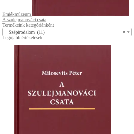
Emlékmúzeum
A szulejmanováci csata
Termékeink kategóriánként
Szépirodalom (11)
×
Legújabb értékelések