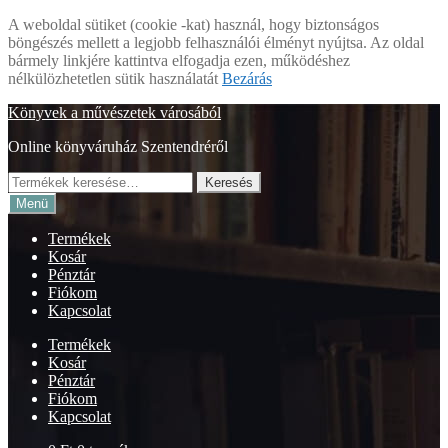
A weboldal sütiket (cookie -kat) használ, hogy biztonságos
böngészés mellett a legjobb felhasználói élményt nyújtsa. Az oldal
bármely linkjére kattintva elfogadja ezen, működéshez
nélkülözhetetlen sütik használatát
Bezárás
Ugrás
Kilépés
Könyvek a művészetek városából
a
a
Online könyváruház Szentendréről
navigációhoz
tartalomba
Keresés
Keresés
a
Menü
következőre:
Termékek
Kosár
Pénztár
Fiókom
Kapcsolat
Termékek
Kosár
Pénztár
Fiókom
Kapcsolat