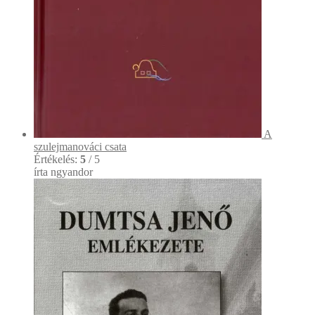
A
szulejmanováci csata
Értékelés:
5
/ 5
írta ngyandor