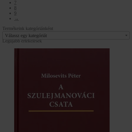
7
8
9
→
Termékeink kategóriánként
Válassz egy kategóriát
Legújabb értékelések