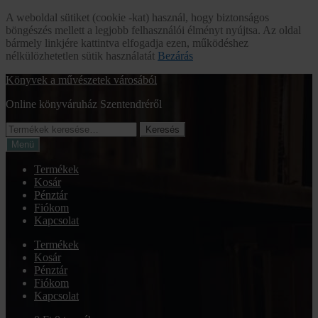
A weboldal sütiket (cookie -kat) használ, hogy biztonságos
böngészés mellett a legjobb felhasználói élményt nyújtsa. Az oldal
bármely linkjére kattintva elfogadja ezen, működéshez
nélkülözhetetlen sütik használatát
Bezárás
Ugrás
Kilépés
Könyvek a művészetek városából
a
a
Online könyváruház Szentendréről
navigációhoz
tartalomba
Keresés
Keresés
a
Menü
következőre:
Termékek
Kosár
Pénztár
Fiókom
Kapcsolat
Termékek
Kosár
Pénztár
Fiókom
Kapcsolat