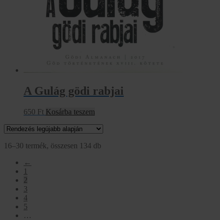
A Gulág gödi rabjai
650
Ft
Kosárba teszem
Sorted
16–30 termék, összesen 134 db
by
←
latest
1
2
3
4
5
…