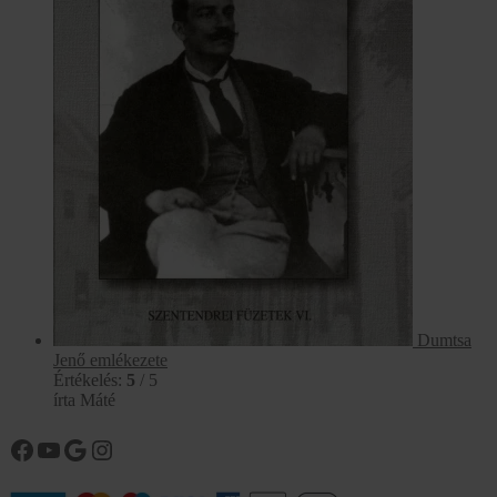
Dumtsa
Jenő emlékezete
Értékelés:
5
/ 5
írta Máté
Könyvtárunk facebook oldala
Könyvtárunk YouTube csatornája
Google
Instagram