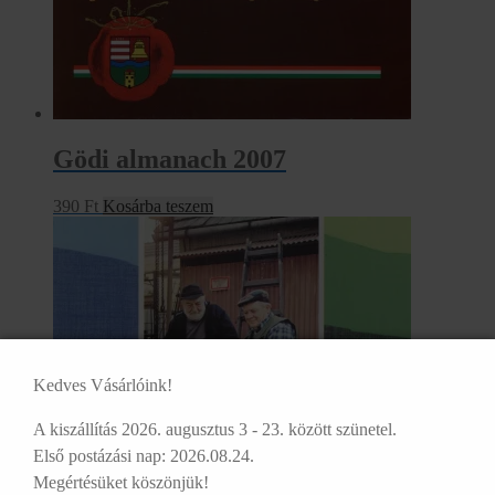
Gödi almanach 2007
390
Ft
Kosárba teszem
Kedves Vásárlóink!
A kiszállítás 2026. augusztus 3 - 23. között szünetel.
Első postázási nap: 2026.08.24.
Megértésüket köszönjük!