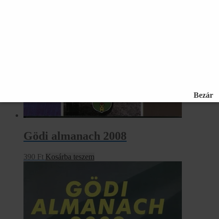
Gödi almanach 2008
390
Ft
Kosárba teszem