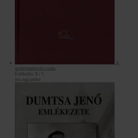
A
szulejmanováci csata
Értékelés:
5
/ 5
írta ngyandor