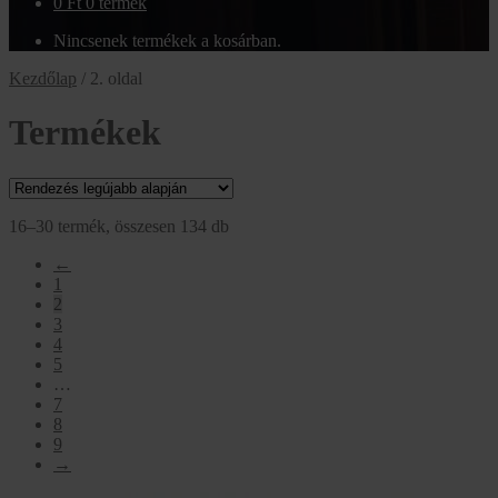
0
Ft
0 termék
Nincsenek termékek a kosárban.
Kezdőlap
/
2. oldal
Termékek
Sorted
16–30 termék, összesen 134 db
by
←
latest
1
2
3
4
5
…
7
8
9
→