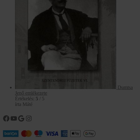
Dumtsa
Jenő emlékezete
Értékelés:
5
/ 5
írta Máté
Könyvtárunk facebook oldala
Könyvtárunk YouTube csatornája
Google
Instagram