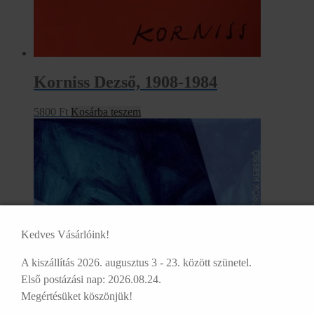
Korniss Dezső, 1908-1984
5800
Ft
Kosárba teszem
Kedves Vásárlóink!
A kiszállítás 2026. augusztus 3 - 23. között szünetel.
Első postázási nap: 2026.08.24.
Megértésüket köszönjük!