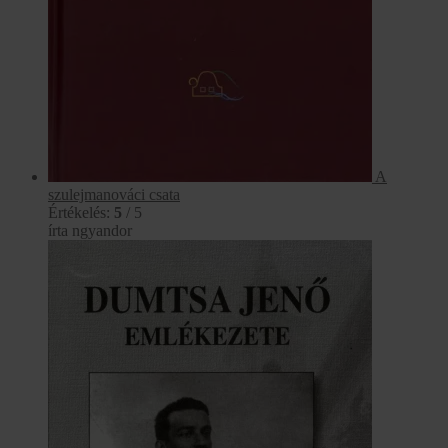
A
szulejmanováci csata
Értékelés:
5
/ 5
írta ngyandor