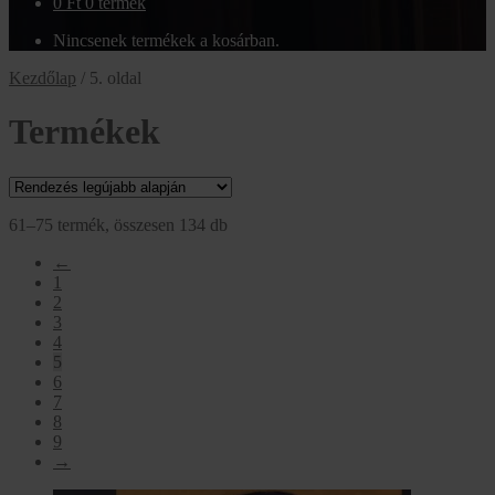
0
Ft
0 termék
Nincsenek termékek a kosárban.
Kezdőlap
/
5. oldal
Termékek
Sorted
61–75 termék, összesen 134 db
by
←
latest
1
2
3
4
5
6
7
8
9
→