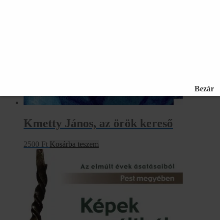
Kmetty János, az örök kereső
2500
Ft
Kosárba teszem