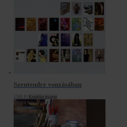
Szentendre vonzásában
1500
Ft
Kosárba teszem