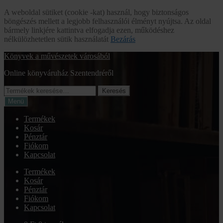
A weboldal sütiket (cookie -kat) használ, hogy biztonságos
böngészés mellett a legjobb felhasználói élményt nyújtsa. Az oldal
bármely linkjére kattintva elfogadja ezen, működéshez
nélkülözhetetlen sütik használatát
Bezárás
Ugrás
Kilépés
Könyvek a művészetek városából
a
a
Online könyváruház Szentendréről
navigációhoz
tartalomba
Keresés
Keresés
a
Menü
következőre:
Termékek
Kosár
Pénztár
Fiókom
Kapcsolat
Termékek
Kosár
Pénztár
Fiókom
Kapcsolat