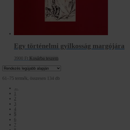
Egy történelmi gyilkosság margójára
3900
Ft
Kosárba teszem
Sorted
61–75 termék, összesen 134 db
by
←
latest
1
2
3
4
5
6
7
8