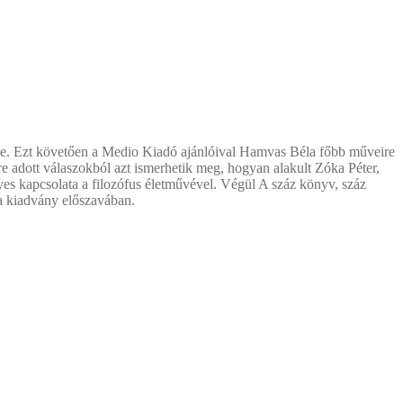
 be. Ezt követően a Medio Kiadó ajánlóival Hamvas Béla főbb műveire
re adott válaszokból azt ismerhetik meg, hogyan alakult Zóka Péter,
es kapcsolata a filozófus életművével. Végül A száz könyv, száz
 a kiadvány előszavában.