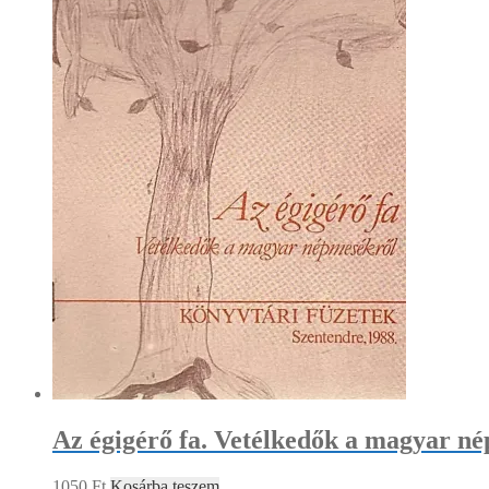
Az égigérő fa. Vetélkedők a magyar n
1050
Ft
Kosárba teszem