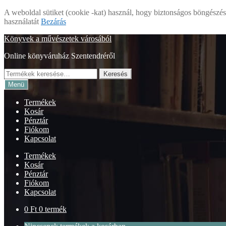
A weboldal sütiket (cookie -kat) használ, hogy biztonságos böngészés 
használatát
Bezárás
Ugrás
Kilépés
Könyvek a művészetek városából
a
a
Online könyváruház Szentendréről
navigációhoz
tartalomba
Keresés
Keresés
a
Menü
következőre:
Termékek
Kosár
Pénztár
Fiókom
Kapcsolat
Termékek
Kosár
Pénztár
Fiókom
Kapcsolat
0
Ft
0 termék