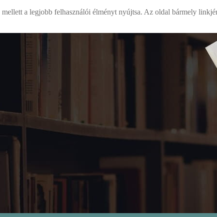
mellett a legjobb felhasználói élményt nyújtsa. Az oldal bármely linkjé