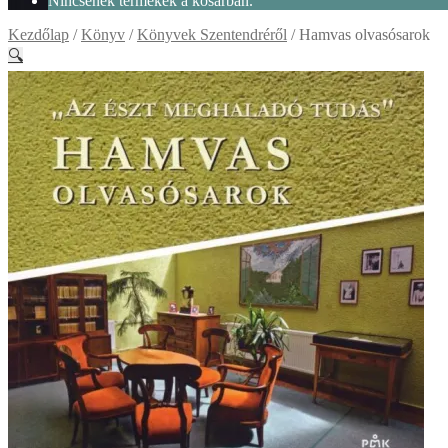
Nincsenek termékek a kosárban.
Kezdőlap
/
Könyv
/
Könyvek Szentendréről
/
Hamvas olvasósarok
🔍