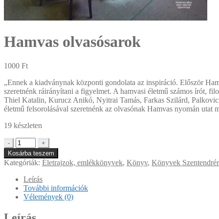
Hamvas olvasósarok
1000
Ft
„Ennek a kiadványnak központi gondolata az inspiráció. Először Ham
szeretnénk ráirányítani a figyelmet. A hamvasi életmű számos írót, fi
Thiel Katalin, Kurucz Anikó, Nyitrai Tamás, Farkas Szilárd, Palkovi
életmű felsorolásával szeretnénk az olvasónak Hamvas nyomán utat muta
19 készleten
Hamvas
-
+
olvasósarok
Kosárba teszem
mennyiség
Kategóriák:
Életrajzok, emlékkönyvek
,
Könyv
,
Könyvek Szentendrér
Leírás
További információk
Vélemények (0)
Leírás