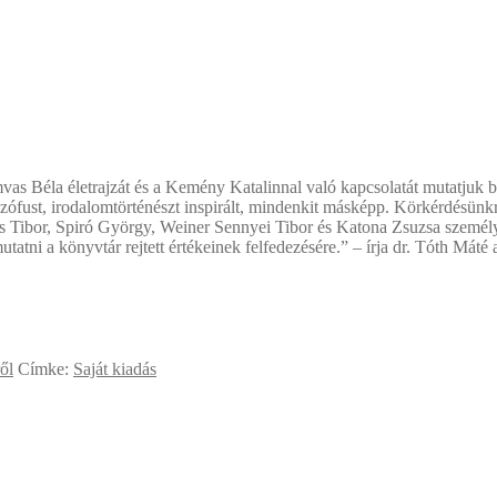
vas Béla életrajzát és a Kemény Katalinnal való kapcsolatát mutatjuk
lozófust, irodalomtörténészt inspirált, mindenkit másképp. Körkérdésünk
cs Tibor, Spiró György, Weiner Sennyei Tibor és Katona Zsuzsa személy
tni a könyvtár rejtett értékeinek felfedezésére.” – írja dr. Tóth Máté
ől
Címke:
Saját kiadás