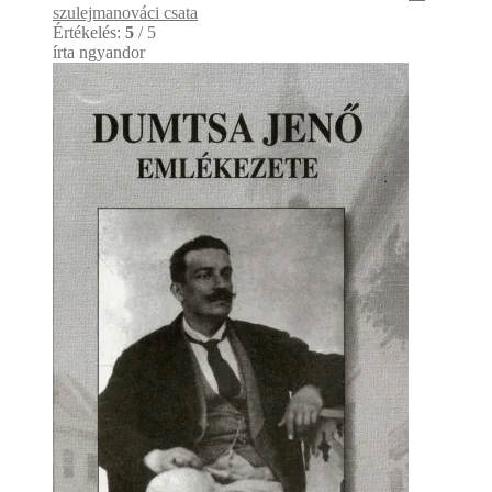
szulejmanováci csata
Értékelés:
5
/ 5
írta ngyandor