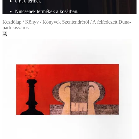
0
Ft
0 termék
Nincsenek termékek a kosárban.
Kezdőlap
/
Könyv
/
Könyvek Szentendréről
/
A felfedezett Duna-
parti kisváros
🔍