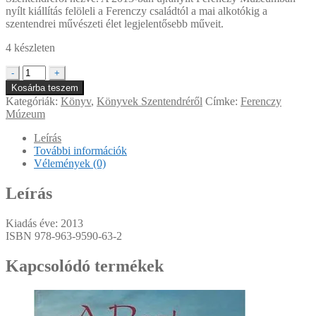
nyílt kiállítás felöleli a Ferenczy családtól a mai alkotókig a
szentendrei művészeti élet legjelentősebb műveit.
4 készleten
A
-
+
felfedezett
Kosárba teszem
Duna-
Kategóriák:
Könyv
,
Könyvek Szentendréről
Címke:
Ferenczy
parti
Múzeum
kisváros
mennyiség
Leírás
További információk
Vélemények (0)
Leírás
Kiadás éve: 2013
ISBN
978-963-9590-63-2
Kapcsolódó termékek