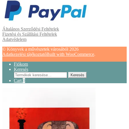
Általános Szerződési Feltételek
Fizetési és Szállítási Feltételek
Adatvédelem
© Könyvek a művészetek városából 2026
Adatkezelési tájékoztató
Built with WooCommerce
.
Fiókom
Keresés
Keresés
Keresés
a
Cart
0
következőre: