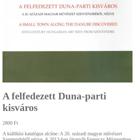
A felfedezett Duna-parti
kisváros
2800
Ft
A kiállítási katalógus alcíme: A 20. századi magyar művészet
Szentendréről nézve. A 2013-ban újranyílt Ferenczy Múzeumban