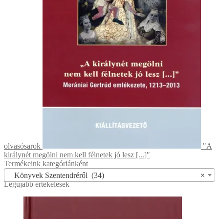
olvasósarok
"A
királynét megölni nem kell félnetek jó lesz [...]"
Termékeink kategóriánként
Könyvek Szentendréről (34)
×
Legújabb értékelések