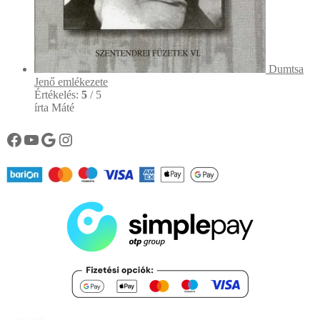
Dumtsa
Jenő emlékezete
Értékelés:
5
/ 5
írta Máté
Könyvtárunk facebook oldala
Könyvtárunk YouTube csatornája
Google
Instagram