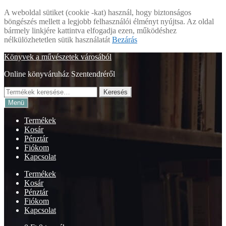
A weboldal sütiket (cookie -kat) használ, hogy biztonságos
böngészés mellett a legjobb felhasználói élményt nyújtsa. Az oldal
bármely linkjére kattintva elfogadja ezen, működéshez
nélkülözhetetlen sütik használatát
Bezárás
Ugrás
Kilépés
Könyvek a művészetek városából
a
a
Online könyváruház Szentendréről
navigációhoz
tartalomba
Keresés
Keresés
a
Menü
következőre:
Termékek
Kosár
Pénztár
Fiókom
Kapcsolat
Termékek
Kosár
Pénztár
Fiókom
Kapcsolat